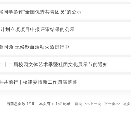
裕同学参评“全国优秀共青团员”的公示
攀登计划立项项目申报评审结果的公示
命同频|无偿献血活动火热进行中
二十二届校园文体艺术季暨社团文化展示节的通知
手共前行 | 校律委招新工作圆满落幕
当前总页数
1/16
本页有：
152
记录
首页
<<上一页
下一页>>
尾页